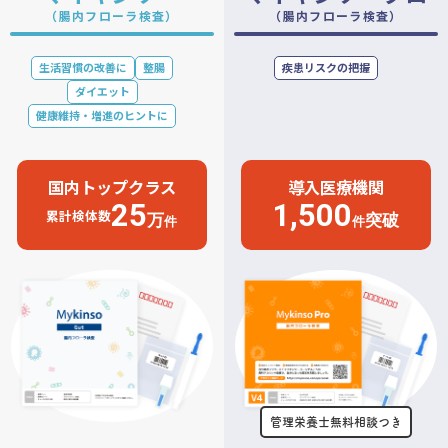
（腸内フローラ検査）
（腸内フローラ検査）
生活習慣の改善に
整腸
疾患リスクの把握
ダイエット
健康維持・増進のヒントに
国内トップクラス
導入医療機関
25
1,500
累計検体数
万
突破
件
件
管理栄養士無料相談つき