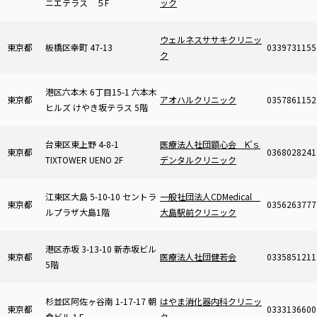
ニエテラス ５F
ック
ウェルネスササキクリニッ
東京都
板橋区幸町 47-13
0339731155
ク
港区六本木 6丁目15-1 六本木
東京都
アオハルクリニック
0357861152
ヒルズ けやき坂テラス 5階
台東区東上野 4-8-1
医療法人社団顕心会 K’ｓ
東京都
0368028241
TIXTOWER UENO 2F
デンタルクリニック
江東区大島 5-10-10 セントラ
一般社団法人CDMedical
東京都
0356263777
ルプラザ大島1階
大島駅前クリニック
港区赤坂 3-13-10 新赤坂ビル
東京都
医療法人社団健若会
0335851211
5階
杉並区阿佐ヶ谷南 1-17-17 朝
はやま消化器内科クリニッ
東京都
0333136600
倉ビル１F
ク