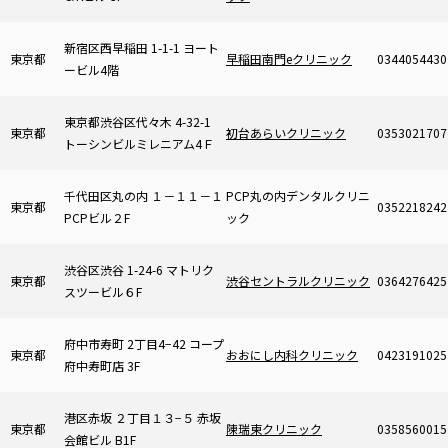
新宿区西早稲田 1-1-1 ヨート
東京都
早稲田南門eクリニック
0344054430
ービル4階
東京都渋谷区代々木 4-32-1
東京都
初台あらいクリニック
0353021707
トーシンビルミレニアム4Ｆ
千代田区丸の内 １－１１－１
PCP丸の内デンタルクリニ
東京都
0352218242
PCPビル２F
ック
渋谷区渋谷 1-24-6 マトリク
東京都
渋谷セントラルクリニック
0364276425
スツービル６F
府中市寿町 2丁目4−42 コープ
東京都
おおにし内科クリニック
0423191025
府中寿町店 3F
港区赤坂 ２丁目１３−５ 赤坂
東京都
陳瑞東クリニック
0358560015
会館ビル B1F