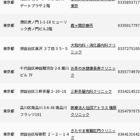
東京都
0335893717
ゲートプラザ２階
東京
港区虎ノ門 1-1-18 ヒューリ
東京都
霞ヶ関診療所
0335017797
ック虎ノ門ビル2階
大和内科・消化器内科クリ
東京都
世田谷区奥沢 ３丁目３５−５
0337275100
ニック
千代田区神田駿河台 2-8 瀬川
お茶の水健康長寿クリニッ
東京都
0355774970
ビル 7F
ク
東京都
世田谷区三軒茶屋 2−20−18
三軒茶屋内科クリニック
0334214522
品川区南品川 3-6-36 南品川
医療法人社団アトラス 篠原
東京都
0354797075
フラッツ101
クリニック
きたやま胃腸肛門クリニッ
東京都
世田谷区桜新町 ２－２－１４
0364131642
ク