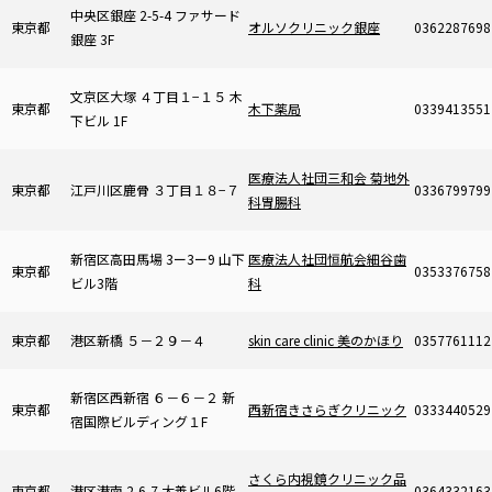
中央区銀座 2-5-4 ファサード
東京都
オルソクリニック銀座
0362287698
銀座 3F
文京区大塚 ４丁目１−１５ 木
東京都
木下薬局
0339413551
下ビル 1F
医療法人社団三和会 菊地外
東京都
江戸川区鹿骨 ３丁目１８−７
0336799799
科胃腸科
新宿区高田馬場 3ー3ー9 山下
医療法人社団恒航会細谷歯
東京都
0353376758
ビル3階
科
東京都
港区新橋 ５－２９－４
skin care clinic 美のかほり
0357761112
新宿区西新宿 ６－６－２ 新
東京都
西新宿きさらぎクリニック
0333440529
宿国際ビルディング１F
さくら内視鏡クリニック品
東京都
港区港南 2-6-7 大善ビル6階
0364332163