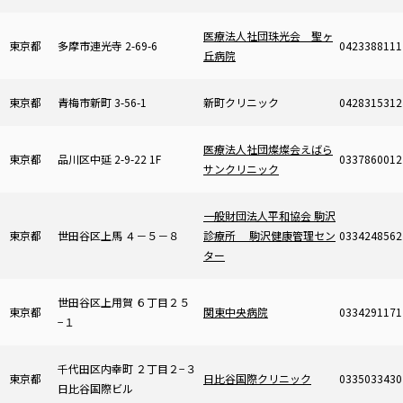
医療法人社団珠光会 聖ヶ
東京都
多摩市連光寺 2-69-6
0423388111
丘病院
東京都
青梅市新町 3-56-1
新町クリニック
0428315312
医療法人社団燦燦会えばら
東京都
品川区中延 2-9-22 1F
0337860012
サンクリニック
一般財団法人平和協会 駒沢
東京都
世田谷区上馬 ４－５－８
診療所 駒沢健康管理セン
0334248562
ター
世田谷区上用賀 ６丁目２５
東京都
関東中央病院
0334291171
−１
千代田区内幸町 ２丁目２−３
東京都
日比谷国際クリニック
0335033430
日比谷国際ビル