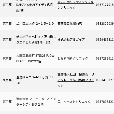
まいこホリスティックスキ
東京都
DAIKANYAMA(アイディ代官
0367127015
ンクリニック
山)2F
東京都
品川区上大崎 ２−１５−１９
葵薬局目黒駅前店
0332805039
新宿区下宮比町 3-2 飯田橋ス
東京都
株式会社アルガイア
0359468311
クエアビル別館1階・2階
大田区北嶺町 37番29 FLOW
東京都
しみず内科クリニック
0337288611
PLACE TOKYO2階
医療法人社団 桜寿会 リ
豊島区目白 3-4-18 小野ビル
東京都
アンレーヴ高田馬場クリニ
0353488027
３F
ック
港区港南 ２丁目１５−２ イン
東京都
品川イーストクリニック
0357835521
ターシティＢ棟２階