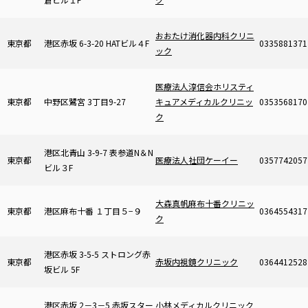
おおたけ消化器内科クリニ
東京都
港区赤坂 6-3-20 HATビル４F
0335881371
ック
医療法人淳信会ホリスティ
東京都
中野区鷺宮 3丁目9-27
キュアメディカルクリニッ
0353568170
ク
港区北青山 3-9-7 表参道N＆N
東京都
医療法人社団ケーイー
0357742057
ビル３F
大森真帆麻布十番クリニッ
東京都
港区麻布十番 １丁目５−９
0364554317
ク
港区赤坂 3-5-5 ストロング赤
東京都
赤坂内視鏡クリニック
0364412528
坂ビル 5F
港区赤坂 2－3－5 赤坂スター
小林メディカルクリニック