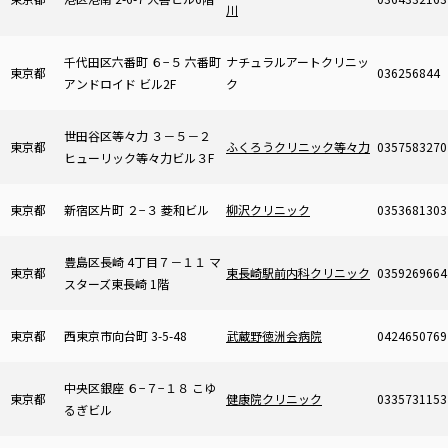
川
千代田区六番町 ６−５ 六番町
ナチュラルアートクリニッ
東京都
036256844
アンドロイド ビル2F
ク
世田谷区等々力 ３－５－２
東京都
ふくろうクリニック等々力
0357583270
ヒューリック等々力ビル３F
東京都
新宿区片町 ２−３ 菱和ビル
柳沢クリニック
0353681303
豊島区長崎 4丁目７－１１ マ
東京都
東長崎駅前内科クリニック
0359269664
スターズ東長崎 1階
東京都
西東京市向台町 3-5-48
武蔵野徳洲会病院
0424650769
中央区銀座 ６−７−１８ こゆ
東京都
健康院クリニック
0335731153
るぎビル