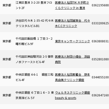
江東区豊洲 3-2-20 豊洲フロ
医療法人社団TIK 大手町さ
東京都
0362195688
ント2F
くらクリニック in 豊洲
渋谷区代々木 1-35-42 代々木
医療法人社団誠賀会 代々
東京都
0333200625
クリスタルビルB1
木C.Cクリニック
千代田区飯田橋 １丁目３−２
東京都
東京キャンサークリニック
0363808031
曙杉館ビル9F
千代田区神田駿河台 2-5 御茶
医療法人財団小畑会 浜田
東京都
0352801080
ノ水ファーストビル4F
病院
中央区銀座 4-6-1 銀座三和
医療法人社団素馨会 野本
東京都
0344055100
ビル4F
真由美クリニック銀座
中央区銀座 ６丁目１６−３ 東
ウェルネスクリニック銀座
東京都
0362647160
京真珠ビル５F
beauty & sports