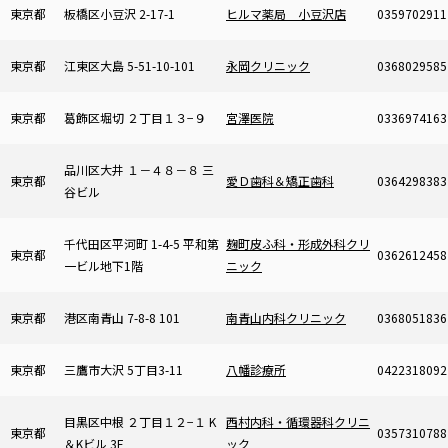
東京都
板橋区小豆沢 2-17-1
ヒルマ薬局 小豆沢店
0359702911
東京都
江東区大島 5-51-10-101
永岡クリニック
0368029585
東京都
葛飾区堀切 ２丁目１３−９
宮澤医院
0336974163
品川区大井 １－４８－８ 三
東京都
愛Ｄ歯科＆矯正歯科
0364298383
谷ビル
千代田区平河町 1-4-5 平和第
麹町皮ふ科・形成外科クリ
東京都
0362612458
一ビル地下1階
ニック
東京都
港区南青山 7-8-8 101
南青山内科クリニック
0368051836
東京都
三鷹市大沢 5丁目3-11
八幡診療所
0422318092
目黒区中根 ２丁目１２−１ K
西村内科・循環器科クリニ
東京都
0357310788
＆Kビル 3F
ック