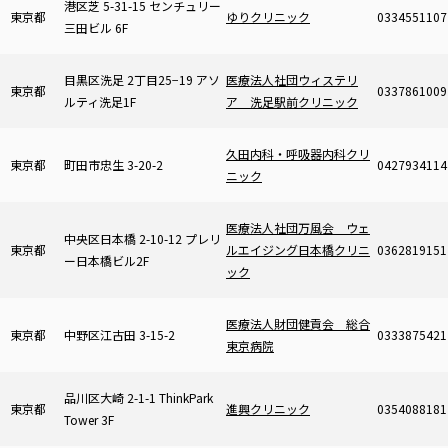
港区芝 5-31-15 センチュリー
東京都
ゆりクリニック
0334551107
三田ビル 6F
目黒区洗足 2丁目25−19 アソ
医療法人社団ウィステリ
東京都
0337861009
ルティ洗足1F
ア 洗足駅前クリニック
久田内科・呼吸器内科クリ
東京都
町田市忠生 3-20-2
0427934114
ニック
医療法人社団万風会 ウェ
中央区日本橋 2-10-12 プレリ
東京都
ルエイジング日本橋クリニ
0362819151
ー日本橋ビル2F
ック
医療法人財団健貢会 総合
東京都
中野区江古田 3-15-2
0333875421
東京病院
品川区大崎 2-1-1 ThinkPark
東京都
進興クリニック
0354088181
Tower 3F