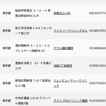
稲城市若葉台 ２－４－４ 若
東京都
若葉台ひふ科
0423503775
葉台駅前KMビル3F
狛江市元和泉 1-4-4 フォンタ
東京都
ファミリークリニックはら
0334803992
ーナ狛江2F
港区西麻布 ４－２２－１０
東京都
ケテル齒科醫院
0334860648
プレステージ西麻布３F
豊島区池袋 2‐53‐8 秋島ビ
東京都
池袋2丁目医院
0339819505
ル3F
新宿区西新宿 7-10-7 加賀谷
ジュノビューティークリニ
東京都
0362792003
ビル7階
ック
中央区銀座 2-8-18 グランベ
東京都
グランプロクリニック銀座
0335385825
ル銀座5階