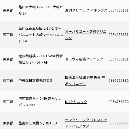
品川区大崎 1-6-1 TOC大崎ビ
東京都
進興クリニック アネックス
0354088181
ル 1F
品川区東五反田 2-17-1 オー
オーバルコート健診クリニ
東京都
バルコート大崎マークウエス
0354088181
ック
ト 14F
港区西新橋 2-39-3 SVAX西新
東京都
セラヴィ新橋クリニック
0354088181
橋ビル 3F・5F・6F
医療法人社団 兜中央会 中
東京都
中央区日本橋兜町 8-8
0336660880
島クリニック
港区南麻布 4-2-49 麻布サン
東京都
M'sクリニック
0354756770
パレス202
サンクリニック ブレストケ
東京都
墨田区江東橋 5丁目3−13
0356252067
ア・イムノケア