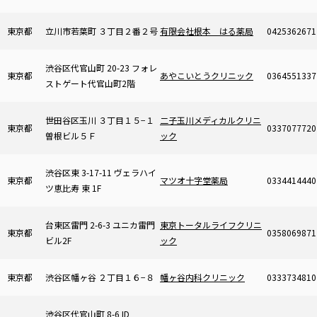
東京都
立川市若葉町 ３丁目２番２号
有限会社根本 はる薬局
0425362671
渋谷区代官山町 20-23 フォレ
東京都
あやこいとうクリニック
0364551337
ストゲート代官山町2階
世田谷区玉川 ３丁目１５−１
二子玉川メディカルクリニ
東京都
0337077720
曽根ビル５Ｆ
ック
渋谷区東 3-17-11 ヴェラハイ
東京都
マツオ十字堂薬局
0334414440
ツ恵比寿 東 1F
台東区雷門 2-6-3 ユニカ雷門
東京トータルライフクリニ
東京都
0358069871
ビル2F
ック
東京都
渋谷区幡ヶ谷 ２丁目１６−８
幡ヶ谷内科クリニック
0333734810
渋谷区代官山町 8-6 ID