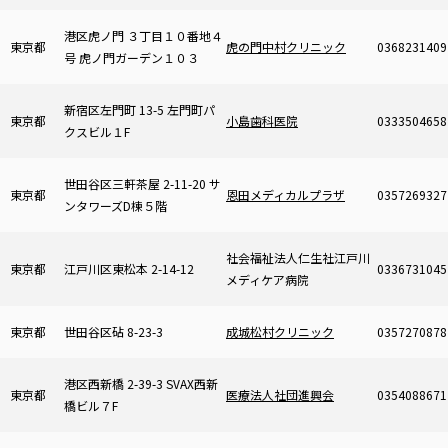
港区虎ノ門 ３丁目１０番地４
東京都
虎の門中村クリニック
0368231409
号 虎ノ門ガーデン１０３
新宿区左門町 13-5 左門町パ
東京都
小島歯科医院
0333504658
クスビル１F
世田谷区三軒茶屋 2-11-20 サ
東京都
恩田メディカルプラザ
0357269327
ンタワーズD棟５階
社会福祉法人仁生社江戸川
東京都
江戸川区東松本 2-14-12
0336731045
メディケア病院
東京都
世田谷区砧 8-23-3
成城松村クリニック
0357270878
港区西新橋 2-39-3 SVAX西新
東京都
医療法人社団進興会
0354088671
橋ビル７F