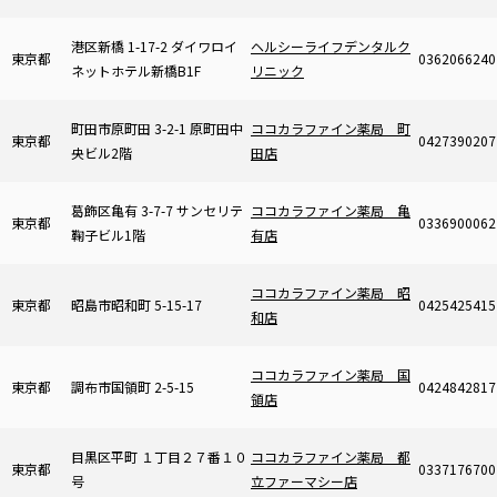
港区新橋 1-17-2 ダイワロイ
ヘルシーライフデンタルク
東京都
0362066240
ネットホテル新橋B1F
リニック
町田市原町田 3-2-1 原町田中
ココカラファイン薬局 町
東京都
0427390207
央ビル2階
田店
葛飾区亀有 3-7-7 サンセリテ
ココカラファイン薬局 亀
東京都
0336900062
鞠子ビル1階
有店
ココカラファイン薬局 昭
東京都
昭島市昭和町 5-15-17
0425425415
和店
ココカラファイン薬局 国
東京都
調布市国領町 2-5-15
0424842817
領店
目黒区平町 １丁目２７番１０
ココカラファイン薬局 都
東京都
0337176700
号
立ファーマシー店